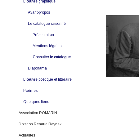
Poèmes
L'œuvre graphique
Quelques liens
Avant-propos
Le catalogue raisonné
Présentation
Mentions légales
Consulter le catalogue
Diaporama
L'œuvre poétique et littéraire
Poèmes
Quelques liens
Association ROMARIN
Dotation Renaud Reynek
Romarin
Actualités
Bulletin d'adhésion
Dotation Renaud Reynek