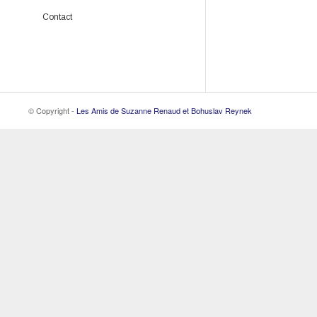
Contact
Les éditions Romarin
Expositions DRR
Publications en ligne
Inventaires DRR
Catalogue des livres
Études et travaux
Bon de commande
Dernières parutions
© Copyright -
Les Amis de Suzanne Renaud et Bohuslav Reynek