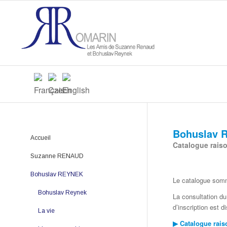
Bohuslav 
Accueil
Catalogue raiso
Suzanne RENAUD
Bohuslav REYNEK
Suzanne Renaud
Le catalogue somm
La vie
Bohuslav Reynek
La consultation du
d’inscription est d
L'œuvre poétique
La vie
▶ Catalogue rais