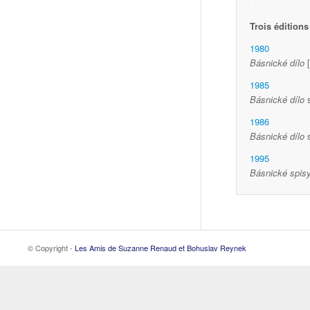
f
Trois éditions
1980
Básnické dílo
1985
Básnické dílo
s
1986
Básnické dílo
s
1995
Básnické spis
© Copyright -
Les Amis de Suzanne Renaud et Bohuslav Reynek