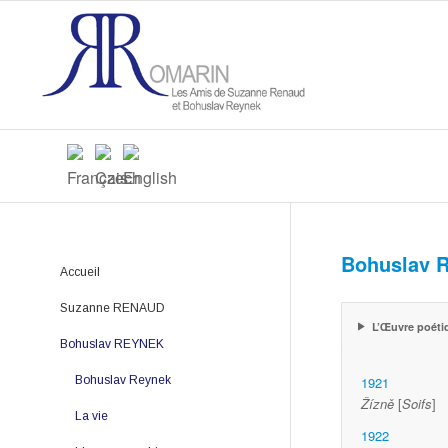
Bohuslav R
Accueil
Suzanne RENAUD
L’Œuvre poéti
Bohuslav REYNEK
Suzanne Renaud
1921
La vie
Bohuslav Reynek
Žízně
[
Soifs
]
L'œuvre poétique
La vie
1922