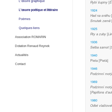
Poèmes
L'œuvre graphique
Rybí šupiny
[
É
1924
Quelques liens
L'œuvre poétique et littéraire
Avant-propos
Had na sněhu
Poèmes
Le catalogue raisonné
Smutek země
Quelques liens
Diaporama
Présentation
1925
Rty a zuby
[
Lè
Association ROMARIN
Mentions légales
1936
Dotation Renaud Reynek
Romarin
Consulter le catalogue
Setba samot
[
1940
Actualités
Bulletin d'adhésion
Dotation Renaud Reynek
Pieta [Pietà]
Contact
Les éditions Romarin
Expositions DRR
1946
Publications en ligne
Inventaires DRR
Catalogue des livres
Podzimní motý
1969
Études et travaux
Bon de commande
Podzimní motýl
Dernières parutions
[
Papillons d’au
1980
Odlet vlaštove